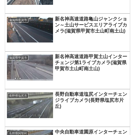
新名神高速道路亀山ジャンクショ
滋賀県甲賀市
ン～土山サービスエリアライブカ
メラ(滋賀県甲賀市土山町南土山)
新名神高速道路甲賀土山インター
滋賀県甲賀市
チェンジ第1ライブカメラ(滋賀県
甲賀市土山町南土山)
長野自動車道塩尻インターチェン
長野県塩尻市
ジライブカメラ(長野県塩尻市片
丘)
中央自動車道園原インターチェン
長野県阿智村