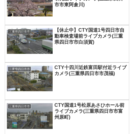
市市東阿倉川)
【休止中】CTY国道1号四日市自
三重県四日市市
動車検査場前ライブカメラ(三重
県四日市市白須賀)
CTY十四川近鉄富田駅付近ライブ
三重県四日市市
カメラ(三重県四日市市茂福)
CTY国道1号松原あさひホール前
三重県四日市市
ライブカメラ(三重県四日市市富
州原町)