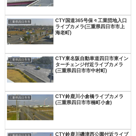
CTY国道365号保々工業団地入口
三重県四日市市
ライブカメラ(三重県四日市市上
海老町)
CTY東名阪自動車道四日市東イン
三重県四日市市
ターチェンジ付近ライブカメラ
(三重県四日市市中村町)
CTY鈴鹿川小倉橋ライブカメラ
三重県四日市市
(三重県四日市市楠町小倉)
CTY鈴鹿川磯津西公園付近ライブ
三重県四日市市