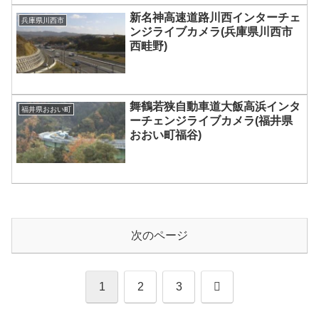
新名神高速道路川西インターチェ
兵庫県川西市
ンジライブカメラ(兵庫県川西市
西畦野)
舞鶴若狭自動車道大飯高浜インタ
福井県おおい町
ーチェンジライブカメラ(福井県
おおい町福谷)
次のページ
次
1
2
3
へ