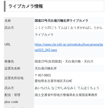
ライブカメラ情報
名称
国道23号天白扇川橋右岸ライブカメラ
読み方
こくどう23ごう てんぱくおうぎがわばし うがん
ライブカメラ
https://www.cbr.mlit.go.jp/meikoku/livecamera/da
URL
ta/023_043.jpeg
映像先
国道23号(名四国道)・天白扇川橋・天白川
設置先名称
天白扇川橋右岸
〒457-0803
設置先所在地
愛知県名古屋市南区天白町
読み方
あいちけん なごやしみなみく てんぱくちょう
配信・管理
国土交通省中部地方整備局名古屋国道事務所
plus code