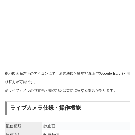
※地図画面左下のアイコンにて、通常地図と衛星写真上空(Google Earth)と切
り替えが可能です。
※ライブカメラの設置先・観測地点は実際に異なる場合があります。
ライブカメラ仕様・操作機能
配信種類
静止画
配信方法
独自配信