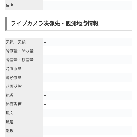
備考
ライブカメラ映像先・観測地点情報
天気・天候
–
降雨量・降水量
–
降雪量・積雪量
–
時間雨量
–
連続雨量
–
路面状態
–
気温
–
路面温度
–
風向
–
風速
–
湿度
–