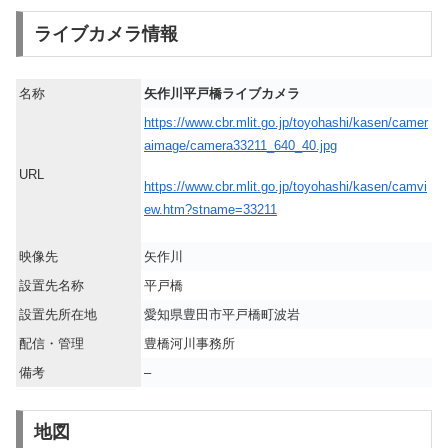
ライブカメラ情報
名称
矢作川平戸橋ライブカメラ
https://www.cbr.mlit.go.jp/toyohashi/kasen/camer
aimage/camera33211_640_40.jpg
URL
https://www.cbr.mlit.go.jp/toyohashi/kasen/camvi
ew.htm?stname=33211
映像先
矢作川
設置先名称
平戸橋
設置先所在地
愛知県豊田市平戸橋町波岩
配信・管理
豊橋河川事務所
備考
–
地図