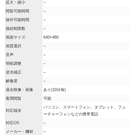
拡大・縮小
–
閲覧可能時間
–
操作可能時間
–
接続制限数
–
画面サイズ
640×480
画質選択
–
音声
–
明暗調整
–
逆光補正
–
解像度
–
過去映像・画像
あり(10分毎)
夜間閲覧
可能
パソコン、スマートフォン、タブレット、フュ
対応端末
ーチャーフォンなどの携帯電話
対応OS
–
メーカー・機材
–