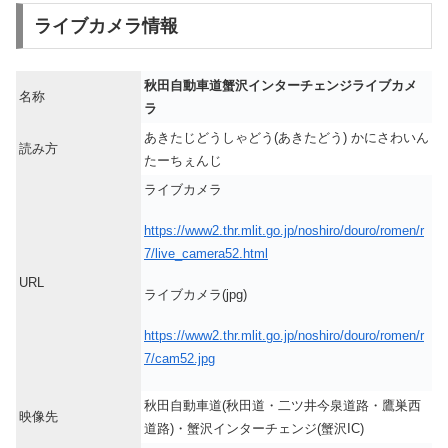
ライブカメラ情報
秋田自動車道蟹沢インターチェンジライブカメ
名称
ラ
あきたじどうしゃどう(あきたどう) かにさわいん
読み方
たーちぇんじ
ライブカメラ
https://www2.thr.mlit.go.jp/noshiro/douro/romen/r
7/live_camera52.html
URL
ライブカメラ(jpg)
https://www2.thr.mlit.go.jp/noshiro/douro/romen/r
7/cam52.jpg
秋田自動車道(秋田道・二ツ井今泉道路・鷹巣西
映像先
道路)・蟹沢インターチェンジ(蟹沢IC)