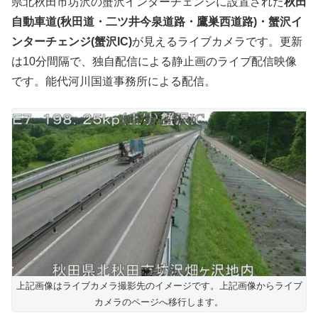
県北秋田市坊沢の蟹沢インターチェンジに設置された
秋田
自動車道(秋田道・二ツ井今泉道路・鷹巣西道路)・蟹沢イ
ンターチェンジ(蟹沢IC)
が見えるライブカメラです。更新
は10分間隔で、独自配信による静止画のライブ配信映像
です。能代河川国道事務所による配信。
上記画像はライブカメラ撮影先のイメージです。上記画像からライブ
カメラのページへ移行します。