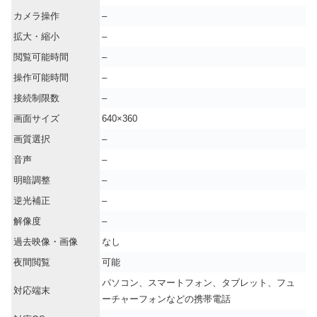
カメラ操作
–
拡大・縮小
–
閲覧可能時間
–
操作可能時間
–
接続制限数
–
画面サイズ
640×360
画質選択
–
音声
–
明暗調整
–
逆光補正
–
解像度
–
過去映像・画像
なし
夜間閲覧
可能
パソコン、スマートフォン、タブレット、フュ
対応端末
ーチャーフォンなどの携帯電話