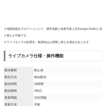
※地図画面左下のアイコンにて、通常地図と衛星写真上空(Google Earth)と切
り替えが可能です。
※ライブカメラの設置先・観測地点は実際に異なる場合があります。
ライブカメラ仕様・操作機能
配信種類
静止画
配信方法
独自配信
配信時間
24時間
配信期間
365日
更新間隔
10分間隔
更新方法
手動