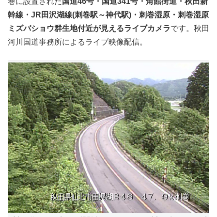
巻に設置された
国道46号・国道341号・角館街道・秋田新
幹線・JR田沢湖線(刺巻駅～神代駅)・刺巻湿原・刺巻湿原
ミズバショウ群生地付近が見えるライブカメラ
です。秋田
河川国道事務所によるライブ映像配信。