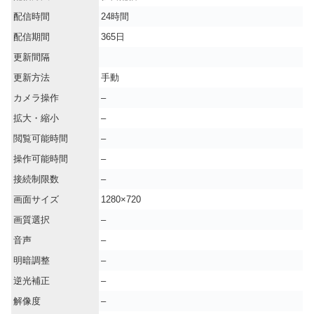
配信時間
24時間
配信期間
365日
更新間隔
更新方法
手動
カメラ操作
–
拡大・縮小
–
閲覧可能時間
–
操作可能時間
–
接続制限数
–
画面サイズ
1280×720
画質選択
–
音声
–
明暗調整
–
逆光補正
–
解像度
–