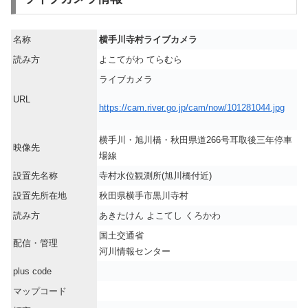
名称
横手川寺村ライブカメラ
読み方
よこてがわ てらむら
ライブカメラ
URL
https://cam.river.go.jp/cam/now/101281044.jpg
横手川・旭川橋・秋田県道266号耳取後三年停車
映像先
場線
設置先名称
寺村水位観測所(旭川橋付近)
設置先所在地
秋田県横手市黒川寺村
読み方
あきたけん よこてし くろかわ
国土交通省
配信・管理
河川情報センター
plus code
マップコード