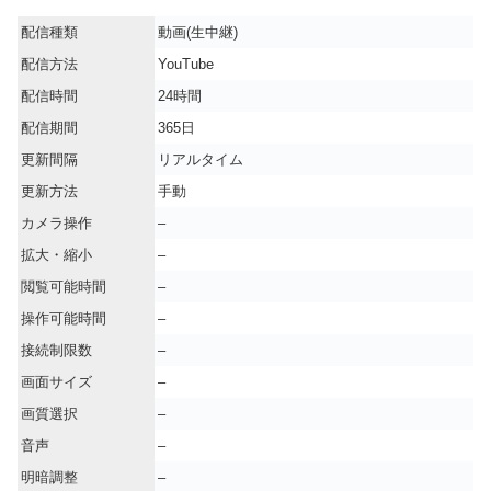
配信種類
動画(生中継)
配信方法
YouTube
配信時間
24時間
配信期間
365日
更新間隔
リアルタイム
更新方法
手動
カメラ操作
–
拡大・縮小
–
閲覧可能時間
–
操作可能時間
–
接続制限数
–
画面サイズ
–
画質選択
–
音声
–
明暗調整
–