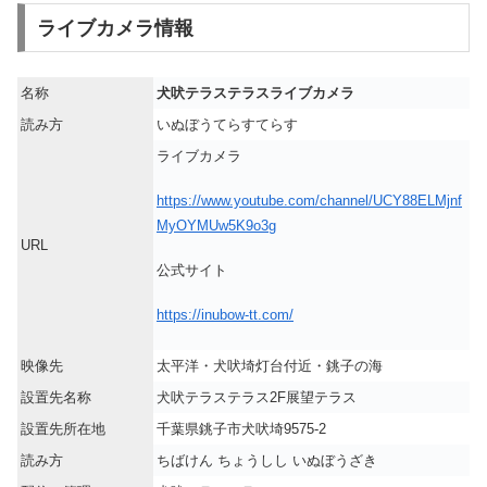
ライブカメラ情報
名称
犬吠テラステラスライブカメラ
読み方
いぬぼうてらすてらす
ライブカメラ
https://www.youtube.com/channel/UCY88ELMjnf
MyOYMUw5K9o3g
URL
公式サイト
https://inubow-tt.com/
映像先
太平洋・犬吠埼灯台付近・銚子の海
設置先名称
犬吠テラステラス2F展望テラス
設置先所在地
千葉県銚子市犬吠埼9575-2
読み方
ちばけん ちょうしし いぬぼうざき