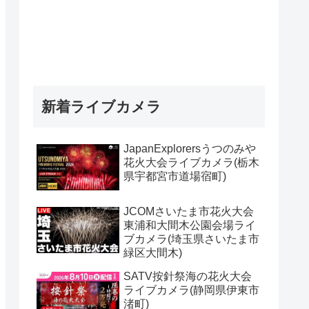
新着ライブカメラ
JapanExplorersうつのみや
花火大会ライブカメラ(栃木
県宇都宮市道場宿町)
JCOMさいたま市花火大会
東浦和大間木公園会場ライ
ブカメラ(埼玉県さいたま市
緑区大間木)
SATV按針祭海の花火大会
ライブカメラ(静岡県伊東市
渚町)