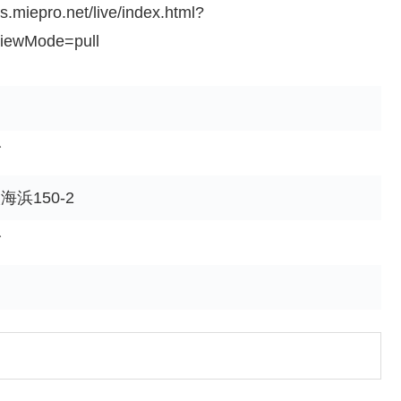
ns.miepro.net/live/index.html?
iewMode=pull
ズ
浜150-2
ズ