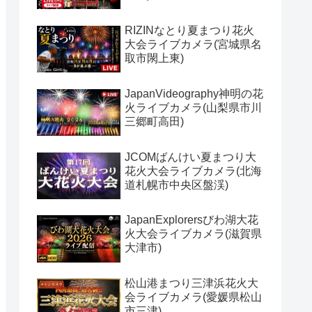
RIZINなとり夏まつり花火
大会ライブカメラ(宮城県名
取市閖上東)
JapanVideography神明の花
火ライブカメラ(山梨県市川
三郷町高田)
JCOMばんけい夏まつり大
花火大会ライブカメラ(北海
道札幌市中央区盤渓)
JapanExplorersびわ湖大花
火大会ライブカメラ(滋賀県
大津市)
松山港まつり三津浜花火大
会ライブカメラ(愛媛県松山
市三津)