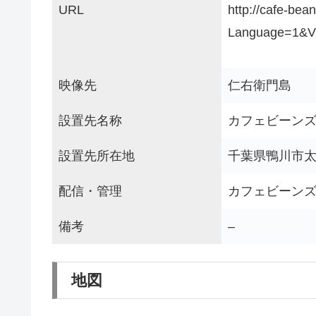
URL
http://cafe-bea
Language=1&V
映像先
仁右衛門島
設置先名称
カフェビーン
設置先所在地
千葉県鴨川市太海
配信・管理
カフェビーン
備考
–
地図