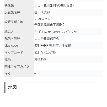
映像先
大山千枚田(日本の棚田百選)
設置先名称
棚田倶楽部
〒296-0232
設置先所在地
千葉県鴨川市平塚540
読み方
ちばけん かもがわし ひらつか
配信・管理
大山千枚田保存会
plus code
4XHF+RP 鴨川市、千葉県
マップコード
211 777 186*35
標高
海抜150m
関連ライブカメラ
備考
–
地図