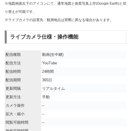
※地図画面左下のアイコンにて、通常地図と衛星写真上空(Google Earth)と切
り替えが可能です。
※ライブカメラの設置先・観測地点は実際に異なる場合があります。
ライブカメラ仕様・操作機能
配信種類
動画(生中継)
配信方法
YouTube
配信時間
24時間
配信期間
365日
更新間隔
リアルタイム
更新方法
手動
カメラ操作
–
拡大・縮小
–
閲覧可能時間
–
操作可能時間
–