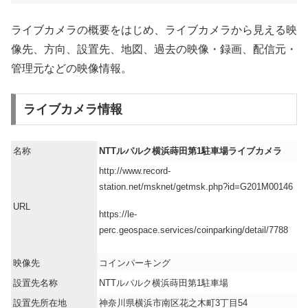
ライブカメラの概要をはじめ、ライブカメラから見える映
像先、方向、設置先、地図、過去の映像・録画、配信元・
管理元などの映像情報。
ライブカメラ情報
名称
NTTルパルク横浜蒔田第1駐車場ライブカメラ
http://www.record-
station.net/msknet/getmsk.php?id=G201M00146
URL
https://le-
perc.geospace.services/coinparking/detail/7788
映像先
コインパーキング
設置先名称
NTTルパルク横浜蒔田第1駐車場
設置先所在地
神奈川県横浜市南区花之木町3丁目54