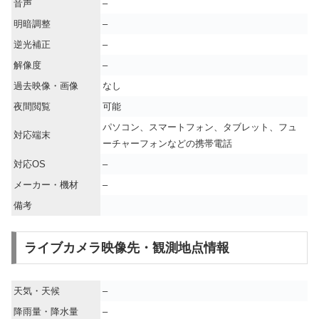
音声
–
明暗調整
–
逆光補正
–
解像度
–
過去映像・画像
なし
夜間閲覧
可能
パソコン、スマートフォン、タブレット、フュ
対応端末
ーチャーフォンなどの携帯電話
対応OS
–
メーカー・機材
–
備考
ライブカメラ映像先・観測地点情報
天気・天候
–
降雨量・降水量
–