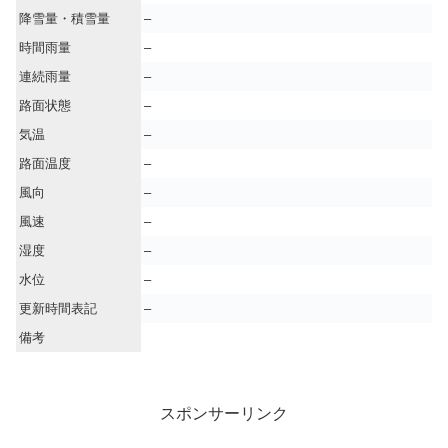
降雪量・積雪量
–
時間雨量
–
連続雨量
–
路面状態
–
気温
–
路面温度
–
風向
–
風速
–
湿度
–
水位
–
更新時間表記
–
備考
スポンサーリンク