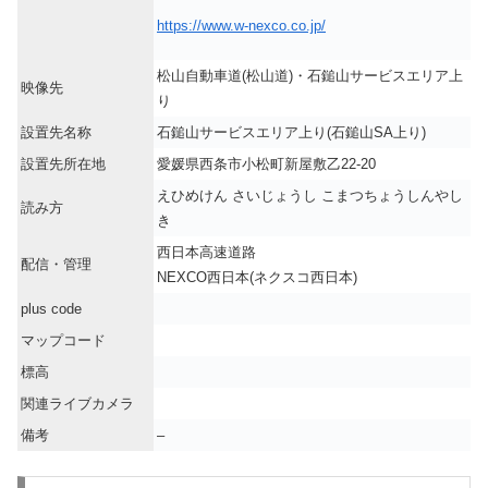
https://www.w-nexco.co.jp/
松山自動車道(松山道)・石鎚山サービスエリア上
映像先
り
設置先名称
石鎚山サービスエリア上り(石鎚山SA上り)
設置先所在地
愛媛県西条市小松町新屋敷乙22-20
えひめけん さいじょうし こまつちょうしんやし
読み方
き
西日本高速道路
配信・管理
NEXCO西日本(ネクスコ西日本)
plus code
マップコード
標高
関連ライブカメラ
備考
–