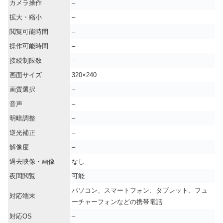
カメラ操作
–
拡大・縮小
–
閲覧可能時間
–
操作可能時間
–
接続制限数
–
画面サイズ
320×240
画質選択
–
音声
–
明暗調整
–
逆光補正
–
解像度
–
過去映像・画像
なし
夜間閲覧
可能
パソコン、スマートフォン、タブレット、フュ
対応端末
ーチャーフォンなどの携帯電話
対応OS
–