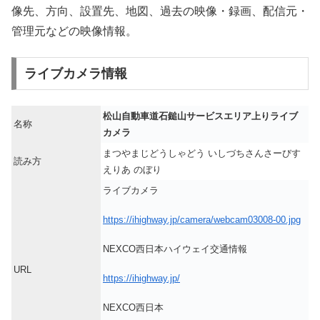
像先、方向、設置先、地図、過去の映像・録画、配信元・
管理元などの映像情報。
ライブカメラ情報
松山自動車道石鎚山サービスエリア上りライブ
名称
カメラ
まつやまじどうしゃどう いしづちさんさーびす
読み方
えりあ のぼり
ライブカメラ
https://ihighway.jp/camera/webcam03008-00.jpg
NEXCO西日本ハイウェイ交通情報
URL
https://ihighway.jp/
NEXCO西日本