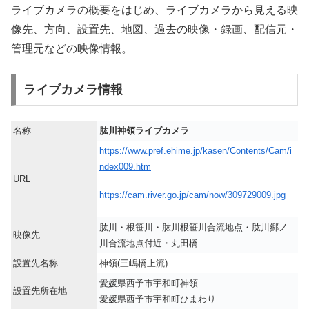
ライブカメラの概要をはじめ、ライブカメラから見える映
像先、方向、設置先、地図、過去の映像・録画、配信元・
管理元などの映像情報。
ライブカメラ情報
名称
肱川神領ライブカメラ
https://www.pref.ehime.jp/kasen/Contents/Cam/i
ndex009.htm
URL
https://cam.river.go.jp/cam/now/309729009.jpg
肱川・根笹川・肱川根笹川合流地点・肱川郷ノ
映像先
川合流地点付近・丸田橋
設置先名称
神領(三嶋橋上流)
愛媛県西予市宇和町神領
設置先所在地
愛媛県西予市宇和町ひまわり