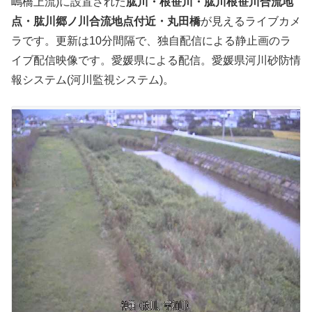
嶋橋上流)に設置された
肱川・根笹川・肱川根笹川合流地
点・肱川郷ノ川合流地点付近・丸田橋
が見えるライブカメ
ラです。更新は10分間隔で、独自配信による静止画のラ
イブ配信映像です。愛媛県による配信。愛媛県河川砂防情
報システム(河川監視システム)。