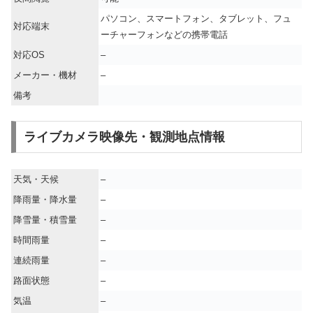
パソコン、スマートフォン、タブレット、フュ
対応端末
ーチャーフォンなどの携帯電話
対応OS
–
メーカー・機材
–
備考
ライブカメラ映像先・観測地点情報
天気・天候
–
降雨量・降水量
–
降雪量・積雪量
–
時間雨量
–
連続雨量
–
路面状態
–
気温
–