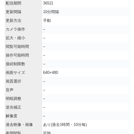
配信期間
365日
更新間隔
10分間隔
更新方法
手動
カメラ操作
–
拡大・縮小
–
閲覧可能時間
–
操作可能時間
–
接続制限数
–
画面サイズ
640×480
画質選択
–
音声
–
明暗調整
–
逆光補正
–
解像度
–
過去映像・画像
あり(過去1時間・10分毎)
夜間閲覧
可能