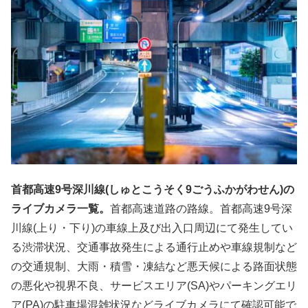
首都高速9号深川線(しゅとこうそく9ごうふかがわせん)の
ライブカメラ一覧。
首都高速道路の路線。首都高速9号深
川線(上り・下り)の車線上及び出入口周辺にて発生してい
る渋滞状況、交通事故発生による通行止めや車線規制など
の交通規制、大雨・積雪・凍結など悪天候による路面状態
の悪化や視界不良、サービスエリア(SA)やパーキングエリ
ア(PA)の駐車場混雑状況などライブカメラにて確認可能で