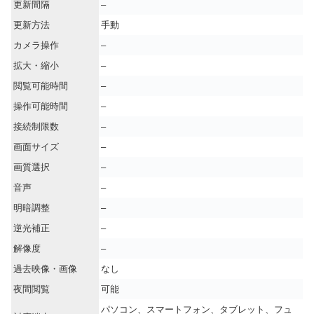
更新間隔
–
更新方法
手動
カメラ操作
–
拡大・縮小
–
閲覧可能時間
–
操作可能時間
–
接続制限数
–
画面サイズ
–
画質選択
–
音声
–
明暗調整
–
逆光補正
–
解像度
–
過去映像・画像
なし
夜間閲覧
可能
パソコン、スマートフォン、タブレット、フュ