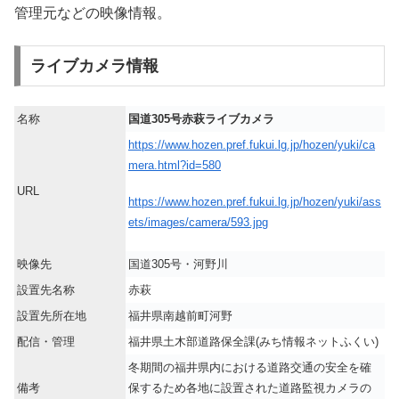
管理元などの映像情報。
ライブカメラ情報
名称
国道305号赤萩ライブカメラ
https://www.hozen.pref.fukui.lg.jp/hozen/yuki/ca
mera.html?id=580
URL
https://www.hozen.pref.fukui.lg.jp/hozen/yuki/ass
ets/images/camera/593.jpg
映像先
国道305号・河野川
設置先名称
赤萩
設置先所在地
福井県南越前町河野
配信・管理
福井県土木部道路保全課(みち情報ネットふくい)
冬期間の福井県内における道路交通の安全を確
備考
保するため各地に設置された道路監視カメラの