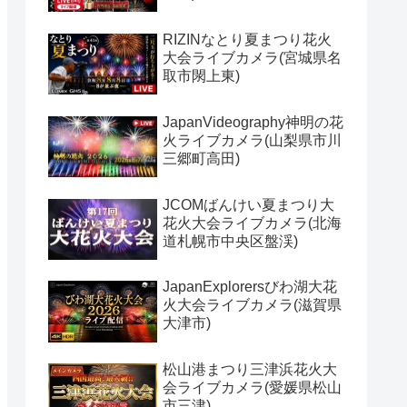
RIZINなとり夏まつり花火
大会ライブカメラ(宮城県名
取市閖上東)
JapanVideography神明の花
火ライブカメラ(山梨県市川
三郷町高田)
JCOMばんけい夏まつり大
花火大会ライブカメラ(北海
道札幌市中央区盤渓)
JapanExplorersびわ湖大花
火大会ライブカメラ(滋賀県
大津市)
松山港まつり三津浜花火大
会ライブカメラ(愛媛県松山
市三津)