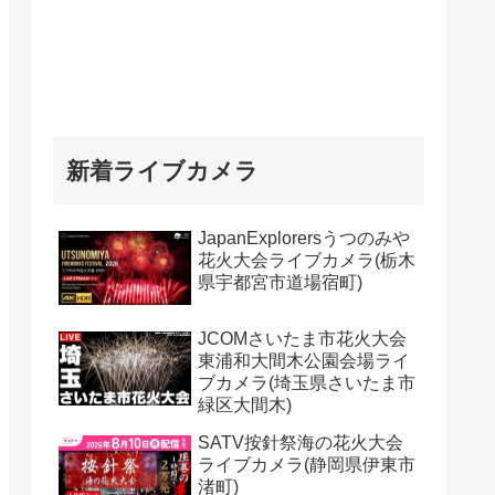
新着ライブカメラ
JapanExplorersうつのみや
花火大会ライブカメラ(栃木
県宇都宮市道場宿町)
JCOMさいたま市花火大会
東浦和大間木公園会場ライ
ブカメラ(埼玉県さいたま市
緑区大間木)
SATV按針祭海の花火大会
ライブカメラ(静岡県伊東市
渚町)