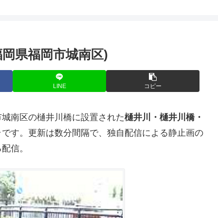
岡県福岡市城南区)
LINE
コピー
市城南区の樋井川橋に設置された
樋井川・樋井川橋・
ラです。更新は数分間隔で、独自配信による静止画の
る配信。