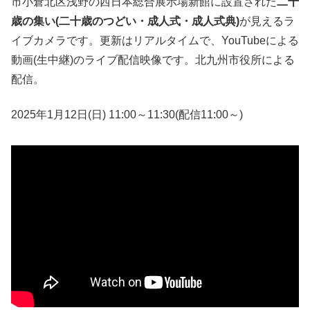
市小倉北区浅野の西日本総合展示場新館に設置された
二十
歳の集い(二十歳のつどい・成人式・成人式典)
が見えるラ
イブカメラです。更新はリアルタイムで、YouTubeによる
動画(生中継)のライブ配信映像です。北九州市役所による
配信。
2025年1月12日(日) 11:00～11:30(配信11:00～)