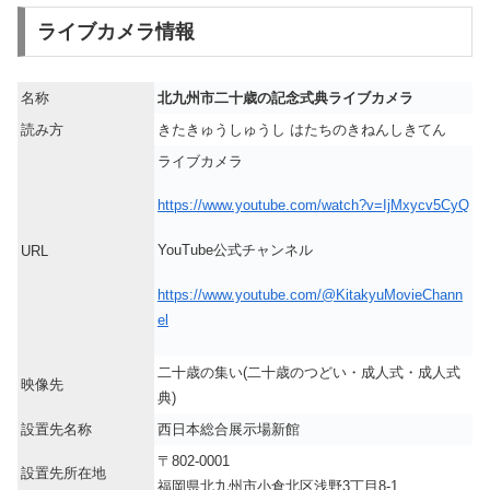
ライブカメラ情報
名称
北九州市二十歳の記念式典ライブカメラ
読み方
きたきゅうしゅうし はたちのきねんしきてん
ライブカメラ
https://www.youtube.com/watch?v=IjMxycv5CyQ
YouTube公式チャンネル
URL
https://www.youtube.com/@KitakyuMovieChann
el
二十歳の集い(二十歳のつどい・成人式・成人式
映像先
典)
設置先名称
西日本総合展示場新館
〒802-0001
設置先所在地
福岡県北九州市小倉北区浅野3丁目8-1