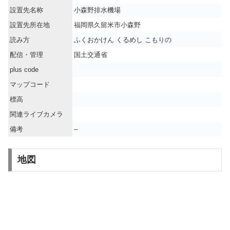
設置先名称
小森野排水機場
設置先所在地
福岡県久留米市小森野
読み方
ふくおかけん くるめし こもりの
配信・管理
国土交通省
plus code
マップコード
標高
関連ライブカメラ
備考
–
地図