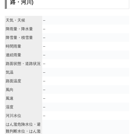
路・河川)
天気・天候
–
降雨量・降水量
–
降雪量・積雪量
–
時間雨量
–
連続雨量
–
路面状態・道路状況
–
気温
–
路面温度
–
風向
–
風速
–
湿度
–
河川水位
–
はん濫危険水位・避
難判断水位・はん濫