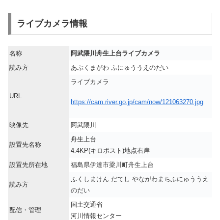
ライブカメラ情報
名称
阿武隈川舟生上台ライブカメラ
読み方
あぶくまがわ ふにゅううえのだい
ライブカメラ
URL
https://cam.river.go.jp/cam/now/121063270.jpg
映像先
阿武隈川
舟生上台
設置先名称
4.4KP(キロポスト)地点右岸
設置先所在地
福島県伊達市梁川町舟生上台
ふくしまけん だてし やながわまちふにゅううえ
読み方
のだい
国土交通省
配信・管理
河川情報センター