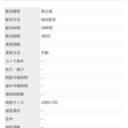
配信種類
静止画
配信方法
独自配信
配信時間
24時間
配信期間
365日
更新間隔
更新方法
手動
カメラ操作
–
拡大・縮小
–
閲覧可能時間
–
操作可能時間
–
接続制限数
–
画面サイズ
1280×720
画質選択
–
音声
–
明暗調整
–