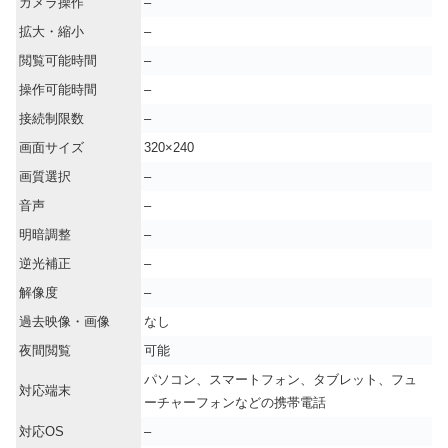
カメラ操作
–
拡大・縮小
–
閲覧可能時間
–
操作可能時間
–
接続制限数
–
画面サイズ
320×240
画質選択
–
音声
–
明暗調整
–
逆光補正
–
解像度
–
過去映像・画像
なし
夜間閲覧
可能
パソコン、スマートフォン、タブレット、フュ
対応端末
ーチャーフォンなどの携帯電話
対応OS
–