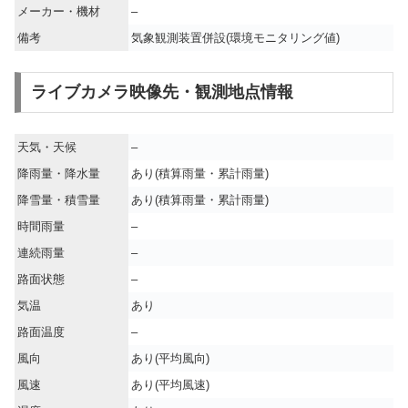
メーカー・機材
–
備考
気象観測装置併設(環境モニタリング値)
ライブカメラ映像先・観測地点情報
天気・天候
–
降雨量・降水量
あり(積算雨量・累計雨量)
降雪量・積雪量
あり(積算雨量・累計雨量)
時間雨量
–
連続雨量
–
路面状態
–
気温
あり
路面温度
–
風向
あり(平均風向)
風速
あり(平均風速)