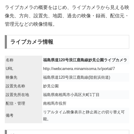
ライブカメラの概要をはじめ、ライブカメラから見える映
像先、方向、設置先、地図、過去の映像・録画、配信元・
管理元などの映像情報。
ライブカメラ情報
名称
福島県道120号浪江鹿島線妙見公園ライブカメラ
URL
http://webcamera.minamisoma.tv/portal/7
映像先
福島県道120号浪江鹿島線(陸前浜街道)
設置先名称
妙見公園
設置先所在地
福島県南相馬市小高区大町1丁目
配信・管理
南相馬市役所
リアルタイム映像表示と静止画との切り替え可
備考
能。