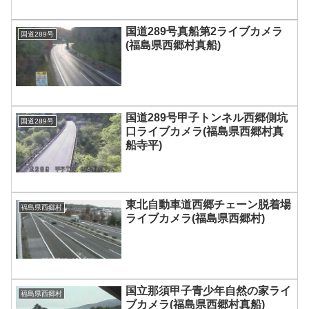
国道289号真船第2ライブカメラ
国道289号
(福島県西郷村真船)
国道289号甲子トンネル西郷側坑
国道289号
口ライブカメラ(福島県西郷村真
船寺平)
東北自動車道西郷チェーン脱着場
福島県西郷村
ライブカメラ(福島県西郷村)
国立那須甲子青少年自然の家ライ
福島県西郷村
ブカメラ(福島県西郷村真船)