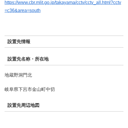
https://www.cbr.mlit.go.jp/takayama/cctv/cctv_all.html?cctv
=c36&area=south
設置先情報
設置先名称・所在地
地蔵野洞門北
岐阜県下呂市金山町中切
設置先周辺地図