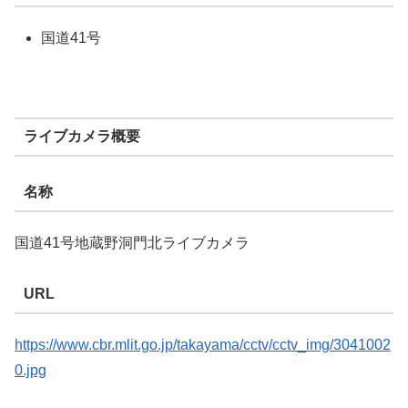
国道41号
ライブカメラ概要
名称
国道41号地蔵野洞門北ライブカメラ
URL
https://www.cbr.mlit.go.jp/takayama/cctv/cctv_img/3041002
0.jpg