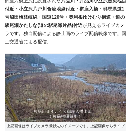
御座入橋上流に設置された
片品川・片品川小立沢合流地点
付近・小立沢片戸川合流地点付近・御座入橋・群馬県道1
号沼田檜枝岐線・国道120号・奥利根ゆけむり街道・道の
駅尾瀬かたしな(道の駅尾瀬片品)付近
が見えるライブカメ
ラです。独自配信による静止画のライブ配信映像です。国
土交通省による配信。
上記画像はライブカメラ撮影先のイメージです。上記画像からライブ