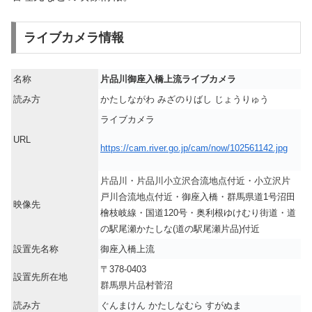
ライブカメラ情報
名称
片品川御座入橋上流ライブカメラ
読み方
かたしながわ みざのりばし じょうりゅう
ライブカメラ
URL
https://cam.river.go.jp/cam/now/102561142.jpg
片品川・片品川小立沢合流地点付近・小立沢片
戸川合流地点付近・御座入橋・群馬県道1号沼田
映像先
檜枝岐線・国道120号・奥利根ゆけむり街道・道
の駅尾瀬かたしな(道の駅尾瀬片品)付近
設置先名称
御座入橋上流
〒378-0403
設置先所在地
群馬県片品村菅沼
読み方
ぐんまけん かたしなむら すがぬま