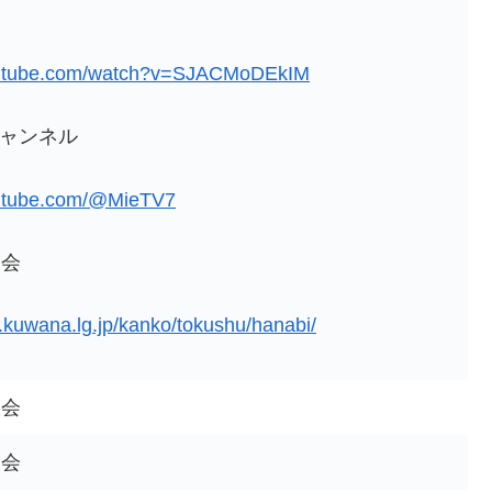
outube.com/watch?v=SJACMoDEkIM
式チャンネル
outube.com/@MieTV7
大会
y.kuwana.lg.jp/kanko/tokushu/hanabi/
大会
大会