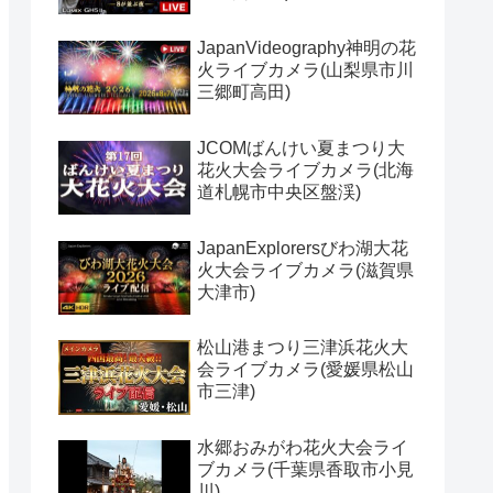
JapanVideography神明の花
火ライブカメラ(山梨県市川
三郷町高田)
JCOMばんけい夏まつり大
花火大会ライブカメラ(北海
道札幌市中央区盤渓)
JapanExplorersびわ湖大花
火大会ライブカメラ(滋賀県
大津市)
松山港まつり三津浜花火大
会ライブカメラ(愛媛県松山
市三津)
水郷おみがわ花火大会ライ
ブカメラ(千葉県香取市小見
川)