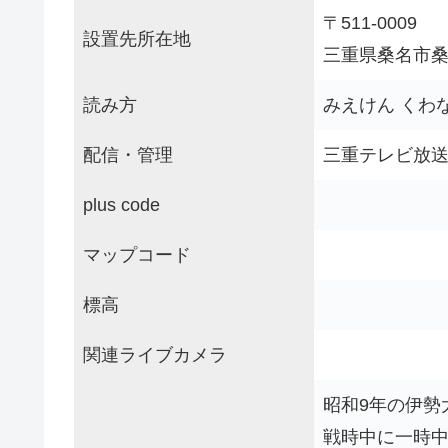
〒511-0009
設置先所在地
三重県桑名市
読み方
みえけん くわ
配信・管理
三重テレビ放
plus code
マップコード
標高
関連ライブカメラ
昭和9年の伊勢
戦時中に一時