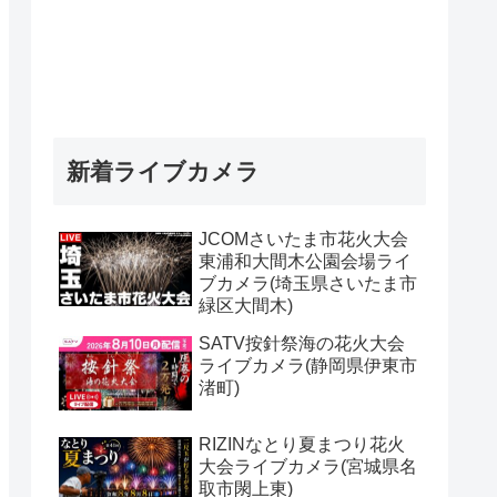
新着ライブカメラ
JCOMさいたま市花火大会
東浦和大間木公園会場ライ
ブカメラ(埼玉県さいたま市
緑区大間木)
SATV按針祭海の花火大会
ライブカメラ(静岡県伊東市
渚町)
RIZINなとり夏まつり花火
大会ライブカメラ(宮城県名
取市閖上東)