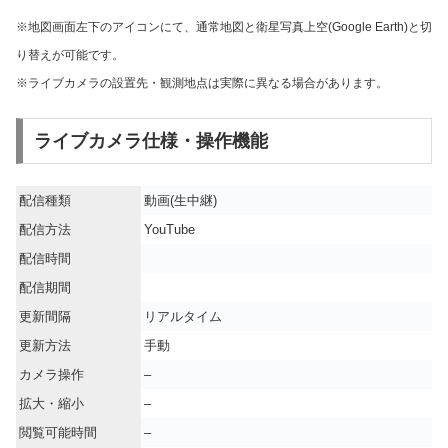
※地図画面左下のアイコンにて、通常地図と衛星写真上空(Google Earth)と切
り替えが可能です。
※ライブカメラの設置先・観測地点は実際に異なる場合があります。
ライブカメラ仕様・操作機能
配信種類
動画(生中継)
配信方法
YouTube
配信時間
配信期間
更新間隔
リアルタイム
更新方法
手動
カメラ操作
–
拡大・縮小
–
閲覧可能時間
–