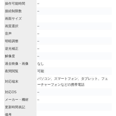
操作可能時間
–
接続制限数
–
画面サイズ
画質選択
–
音声
–
明暗調整
–
逆光補正
–
解像度
–
過去映像・画像
なし
夜間閲覧
可能
パソコン、スマートフォン、タブレット、フュ
対応端末
ーチャーフォンなどの携帯電話
対応OS
–
メーカー・機材
–
更新時間表記
備考