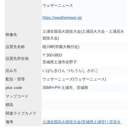
ウェザーニュース
https://weathernews.jp/
土浦全国花火競技大会(土浦花火大会・土浦花火
映像先
競技大会)
設置先名称
桜川畔(学園大橋付近)
〒300-0803
設置先所在地
茨城県土浦市佐野子
読み方
いばらきけん つちうらし さのこ
配信・管理
ウェザーニューズ(ウェザーニュース)
plus code
35MH+PH 土浦市、茨城県
マップコード
標高
関連ライブカメラ
備考
土浦全国花火競技大会(茨城県土浦市) | 空花火