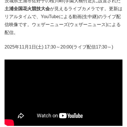
茨城県土浦市佐野子の桜川畔(学園大橋付近)に設置された
土浦全国花火競技大会
が見えるライブカメラです。更新は
リアルタイムで、YouTubeによる動画(生中継)のライブ配
信映像です。ウェザーニューズ(ウェザーニュース)による
配信。
2025年11月1日(土) 17:30～20:00(ライブ配信17:30～)