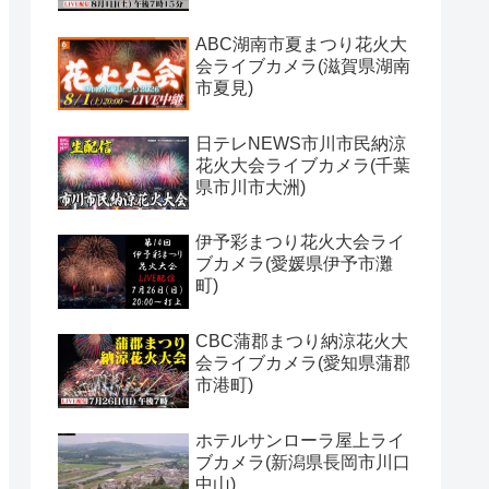
ABC湖南市夏まつり花火大
会ライブカメラ(滋賀県湖南
市夏見)
日テレNEWS市川市民納涼
花火大会ライブカメラ(千葉
県市川市大洲)
伊予彩まつり花火大会ライ
ブカメラ(愛媛県伊予市灘
町)
CBC蒲郡まつり納涼花火大
会ライブカメラ(愛知県蒲郡
市港町)
ホテルサンローラ屋上ライ
ブカメラ(新潟県長岡市川口
中山)