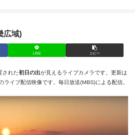
畿広域)
LINE
コピー
置された
初日の出
が見えるライブカメラです。更新は
継)のライブ配信映像です。毎日放送(MBS)による配信。