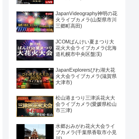
JapanVideography神明の花
火ライブカメラ(山梨県市川
三郷町高田)
JCOMばんけい夏まつり大
花火大会ライブカメラ(北海
道札幌市中央区盤渓)
JapanExplorersびわ湖大花
火大会ライブカメラ(滋賀県
大津市)
松山港まつり三津浜花火大
会ライブカメラ(愛媛県松山
市三津)
水郷おみがわ花火大会ライ
ブカメラ(千葉県香取市小見
川)