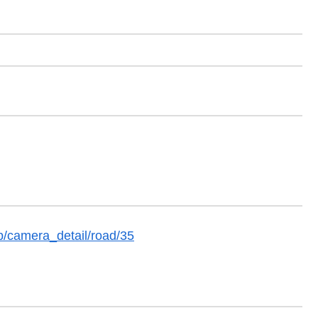
hp/camera_detail/road/35