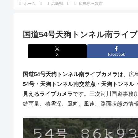
ホーム
広島県
広島県三次市
国道54号天狗トンネル南ライブ
X
Facebook
国道54号天狗トンネル南ライブカメラ
は、広
54号・天狗トンネル南交差点・天狗トンネル
見えるライブカメラ
です。三次河川国道事務
続雨量、積雪深、風向、風速、路面状態の情