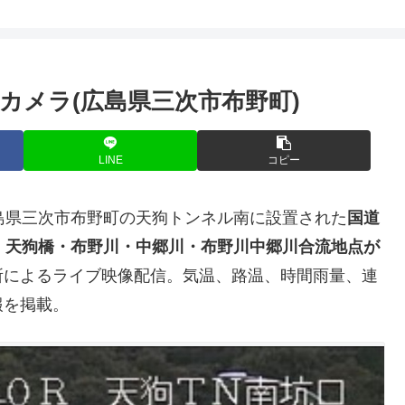
カメラ(広島県三次市布野町)
LINE
コピー
島県三次市布野町の天狗トンネル南に設置された
国道
・天狗橋・布野川・中郷川・布野川中郷川合流地点が
所によるライブ映像配信。気温、路温、時間雨量、連
報を掲載。