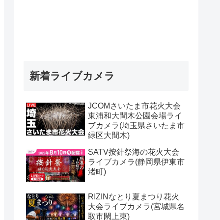
新着ライブカメラ
JCOMさいたま市花火大会
東浦和大間木公園会場ライ
ブカメラ(埼玉県さいたま市
緑区大間木)
SATV按針祭海の花火大会
ライブカメラ(静岡県伊東市
渚町)
RIZINなとり夏まつり花火
大会ライブカメラ(宮城県名
取市閖上東)