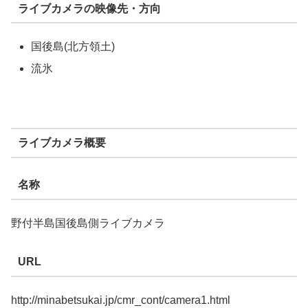
ライブカメラの映像先・方向
国後島(北方領土)
流氷
ライブカメラ概要
名称
野付半島国後島側ライブカメラ
URL
http://minabetsukai.jp/cmr_cont/camera1.html