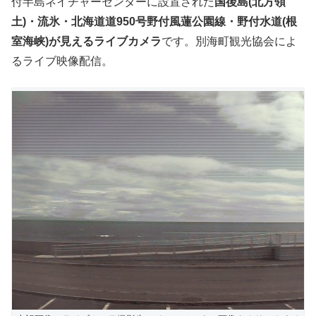
付半島ネイチャーセンターに設置された
国後島(北方領
土)・流氷・北海道道950号野付風蓮公園線・野付水道(根
室海峡)が見えるライブカメラ
です。別海町観光協会によ
るライブ映像配信。