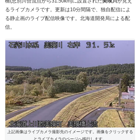
橋(忠別川合流点から31.50km)に設置された
美瑛川
が見え
るライブカメラです。更新は10分間隔で、独自配信によ
る静止画のライブ配信映像です。北海道開発局による配
信。
上記画像はライブカメラ撮影先のイメージです。画像をクリックする
とライブカメラのページへ移行します。