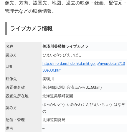
像先、方向、設置先、地図、過去の映像・録画、配信元・
管理元などの映像情報。
ライブカメラ情報
名称
美瑛川美瑛橋ライブカメラ
読み方
びえいがわ びえいばし
http://info-dam.hdb.hkd.mlit.go.jp/river/detail2/10
URL
30e00f.htm
映像先
美瑛川
設置先名称
美瑛橋(忠別川合流点から31.50km)
設置先所在地
北海道美瑛町花園
ほっかいどう かみかわぐんびえいちょう はなぞ
読み方
の
配信・管理
北海道開発局
備考
–