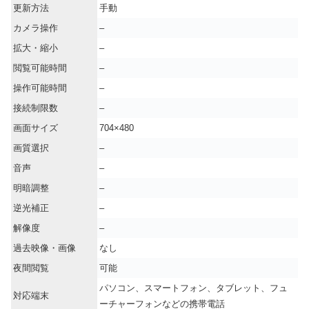
更新方法
手動
カメラ操作
–
拡大・縮小
–
閲覧可能時間
–
操作可能時間
–
接続制限数
–
画面サイズ
704×480
画質選択
–
音声
–
明暗調整
–
逆光補正
–
解像度
–
過去映像・画像
なし
夜間閲覧
可能
パソコン、スマートフォン、タブレット、フュ
対応端末
ーチャーフォンなどの携帯電話