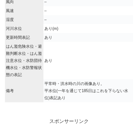
風向
–
風速
–
湿度
–
河川水位
あり(m)
更新時間表記
あり
はん濫危険水位・避
難判断水位・はん濫
注意水位・水防団待
あり
機水位・水防警報状
態の表記
平常時・洪水時の川の画像あり。
備考
平水位(一年を通じて185日はこれを下らない水
位)表記あり
スポンサーリンク