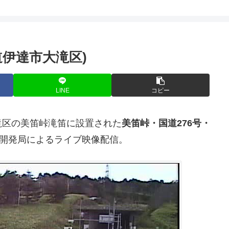
伊達市大滝区)
LINE
コピー
滝区の美笛峠滝笛に設置された
美笛峠・国道276号・
開発局によるライブ映像配信。