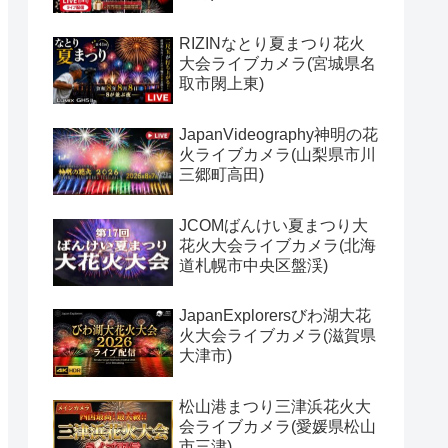
RIZINなとり夏まつり花火
大会ライブカメラ(宮城県名
取市閖上東)
JapanVideography神明の花
火ライブカメラ(山梨県市川
三郷町高田)
JCOMばんけい夏まつり大
花火大会ライブカメラ(北海
道札幌市中央区盤渓)
JapanExplorersびわ湖大花
火大会ライブカメラ(滋賀県
大津市)
松山港まつり三津浜花火大
会ライブカメラ(愛媛県松山
市三津)