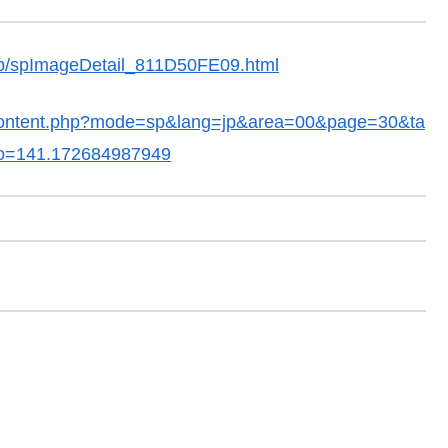
o/sp/spImageDetail_811D50FE09.html
nfo/content.php?mode=sp&lang=jp&area=00&page=30&ta
o=141.172684987949