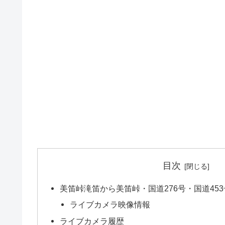
目次
美笛峠滝笛から美笛峠・国道276号・国道45
ライブカメラ映像情報
ライブカメラ履歴