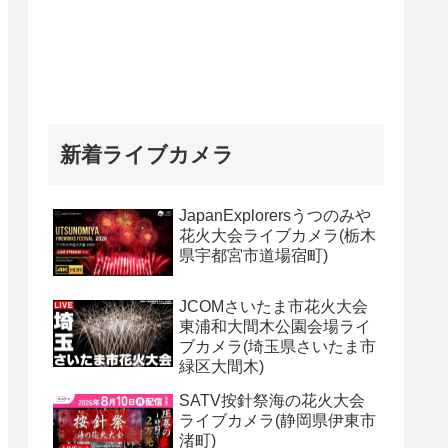
新着ライブカメラ
JapanExplorersうつのみや
花火大会ライブカメラ(栃木
県宇都宮市道場宿町)
JCOMさいたま市花火大会
東浦和大間木公園会場ライ
ブカメラ(埼玉県さいたま市
緑区大間木)
SATV按針祭海の花火大会
ライブカメラ(静岡県伊東市
渚町)