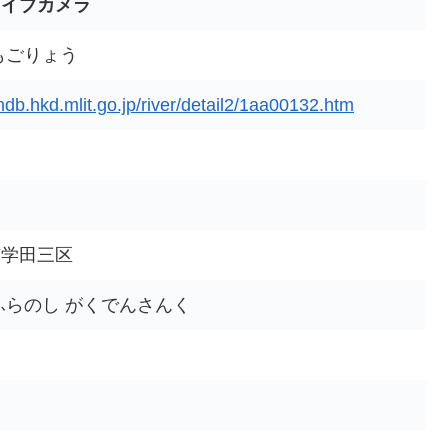
ライブカメラ
もごりょう
.hdb.hkd.mlit.go.jp/river/detail2/1aa00132.htm
市学田三区
ふらのし がくでんさんく