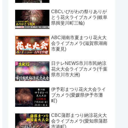
CBCいびがわの祭りありが
とう花火ライブカメラ(岐阜
県揖斐川町三輪)
ABC湖南市夏まつり花火大
会ライブカメラ(滋賀県湖南
市夏見)
日テレNEWS市川市民納涼
花火大会ライブカメラ(千葉
県市川市大洲)
伊予彩まつり花火大会ライ
ブカメラ(愛媛県伊予市灘
町)
CBC蒲郡まつり納涼花火大
会ライブカメラ(愛知県蒲郡
市港町)