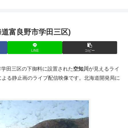
道富良野市学田三区)
LINE
コピー
市学田三区の下御料に設置された
空知川
が見えるライ
による静止画のライブ配信映像です。北海道開発局に