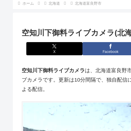
ホーム
北海道
北海道富良野市
空知川下御料ライブカメラ(北海
X
Facebook
空知川下御料ライブカメラ
は、北海道富良野
ブカメラです。更新は10分間隔で、独自配信
よる配信。