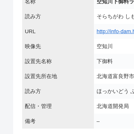
名称
空知川下御料
読み方
そらちがわ し
URL
http://info-dam
映像先
空知川
設置先名称
下御料
設置先所在地
北海道富良野
読み方
ほっかいどう 
配信・管理
北海道開発局
備考
–