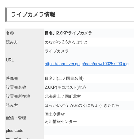
ライブカメラ情報
名称
目名川2.6KPライブカメラ
読み方
めながわ 2.6きろぽすと
ライブカメラ
URL
https://cam.river.go.jp/cam/now/100257290.jpg
映像先
目名川(上ノ国目名川)
設置先名称
2.6KP(キロポスト)地点
設置先所在地
北海道上ノ国町北村
読み方
ほっかいどう かみのくにちょう きたむら
国土交通省
配信・管理
河川情報センター
plus code