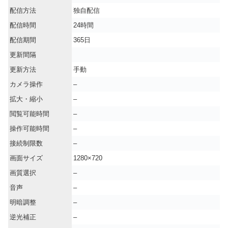
配信方法
独自配信
配信時間
24時間
配信期間
365日
更新間隔
更新方法
手動
カメラ操作
–
拡大・縮小
–
閲覧可能時間
–
操作可能時間
–
接続制限数
–
画面サイズ
1280×720
画質選択
–
音声
–
明暗調整
–
逆光補正
–