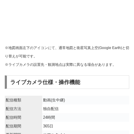
※地図画面左下のアイコンにて、通常地図と衛星写真上空(Google Earth)と切
り替えが可能です。
※ライブカメラの設置先・観測地点は実際に異なる場合があります。
ライブカメラ仕様・操作機能
配信種類
動画(生中継)
配信方法
独自配信
配信時間
24時間
配信期間
365日