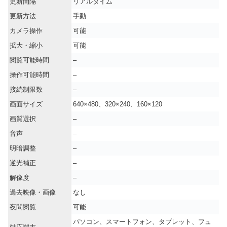
更新間隔
リアルタイム
更新方法
手動
カメラ操作
可能
拡大・縮小
可能
閲覧可能時間
–
操作可能時間
–
接続制限数
–
画面サイズ
640×480、320×240、160×120
画質選択
–
音声
–
明暗調整
–
逆光補正
–
解像度
–
過去映像・画像
なし
夜間閲覧
可能
パソコン、スマートフォン、タブレット、フュ