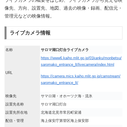
ライブカメラの概要をはじめ、ライブカメラから見える映
像先、方向、設置先、地図、過去の映像・録画、配信元・
管理元などの映像情報。
ライブカメラ情報
名称
サロマ湖口灯台ライブカメラ
https://www6.kaiho.mlit.go.jp/01kanku/monbetsu/
saromako_entrance_lt/livecamera/index.html
URL
https://camera.mics.kaiho.mlit.go.jp/camstream/
saromako_entrance_lt/
映像先
サマロ湖・オホーツク海・流氷
設置先名称
サロマ湖口灯台
設置先所在地
北海道北見市常呂町栄浦
配信・管理
海上保安庁第管区海上保安部