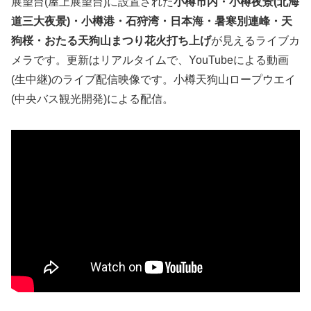
展望台(屋上展望台)に設置された
小樽市内・小樽夜景(北海
道三大夜景)・小樽港・石狩湾・日本海・暑寒別連峰・天
狗桜・おたる天狗山まつり花火打ち上げ
が見えるライブカ
メラです。更新はリアルタイムで、YouTubeによる動画
(生中継)のライブ配信映像です。小樽天狗山ロープウエイ
(中央バス観光開発)による配信。