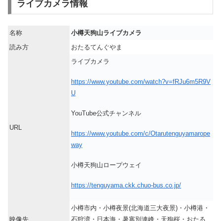
ライブカメラ情報
名称
小樽天狗山ライブカメラ
読み方
おたるてんぐやま
ライブカメラ
https://www.youtube.com/watch?v=fRJu6m5R9V
U
YouTube公式チャンネル
URL
https://www.youtube.com/c/Otarutenguyamarope
way
小樽天狗山ロープウェイ
https://tenguyama.ckk.chuo-bus.co.jp/
小樽市内・小樽夜景(北海道三大夜景)・小樽港・
映像先
石狩湾・日本海・暑寒別連峰・天狗桜・おたる