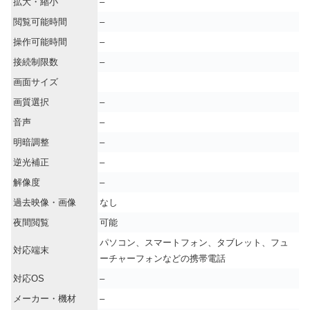
拡大・縮小
–
閲覧可能時間
–
操作可能時間
–
接続制限数
–
画面サイズ
画質選択
–
音声
–
明暗調整
–
逆光補正
–
解像度
–
過去映像・画像
なし
夜間閲覧
可能
パソコン、スマートフォン、タブレット、フュ
対応端末
ーチャーフォンなどの携帯電話
対応OS
–
メーカー・機材
–