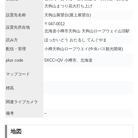
天狗山まつり花火打ち上げ
設置先名称
天狗山展望台(屋上展望台)
〒047-0012
設置先所在地
北海道小樽市天狗山 天狗山ロープウェイ山頂駅
読み方
ほっかいどう おたるし てんぐやま
配信・管理
小樽天狗山ロープウエイ(中央バス観光開発)
plus code
5XCC+QV 小樽市、北海道
マップコード
標高
関連ライブカメラ
備考
–
地図