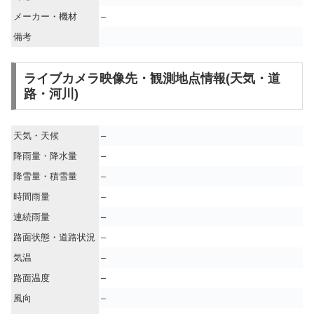
メーカー・機材
–
備考
ライブカメラ映像先・観測地点情報(天気・道
路・河川)
天気・天候
–
降雨量・降水量
–
降雪量・積雪量
–
時間雨量
–
連続雨量
–
路面状態・道路状況
–
気温
–
路面温度
–
風向
–