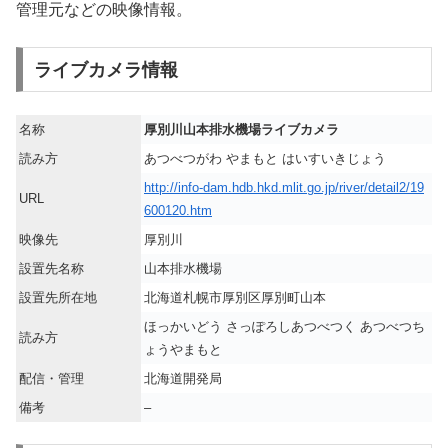
管理元などの映像情報。
ライブカメラ情報
名称
厚別川山本排水機場ライブカメラ
読み方
あつべつがわ やまもと はいすいきじょう
http://info-dam.hdb.hkd.mlit.go.jp/river/detail2/19
URL
600120.htm
映像先
厚別川
設置先名称
山本排水機場
設置先所在地
北海道札幌市厚別区厚別町山本
ほっかいどう さっぽろしあつべつく あつべつち
読み方
ょうやまもと
配信・管理
北海道開発局
備考
–