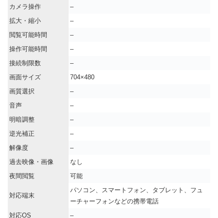
カメラ操作
–
拡大・縮小
–
閲覧可能時間
–
操作可能時間
–
接続制限数
–
画面サイズ
704×480
画質選択
–
音声
–
明暗調整
–
逆光補正
–
解像度
–
過去映像・画像
なし
夜間閲覧
可能
パソコン、スマートフォン、タブレット、フュ
対応端末
ーチャーフォンなどの携帯電話
対応OS
–