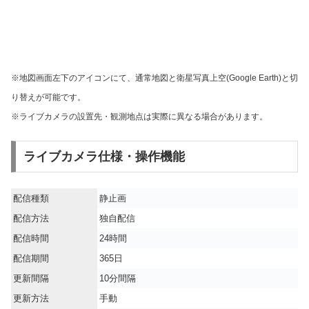
※地図画面左下のアイコンにて、通常地図と衛星写真上空(Google Earth)と切
り替えが可能です。
※ライブカメラの設置先・観測地点は実際に異なる場合があります。
ライブカメラ仕様・操作機能
配信種類
静止画
配信方法
独自配信
配信時間
24時間
配信期間
365日
更新間隔
10分間隔
更新方法
手動