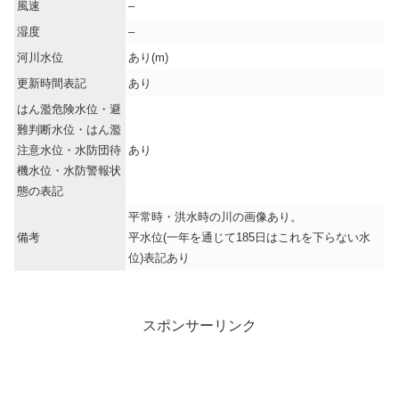
風速
–
湿度
–
河川水位
あり(m)
更新時間表記
あり
はん濫危険水位・避
難判断水位・はん濫
注意水位・水防団待
あり
機水位・水防警報状
態の表記
平常時・洪水時の川の画像あり。
備考
平水位(一年を通じて185日はこれを下らない水
位)表記あり
スポンサーリンク