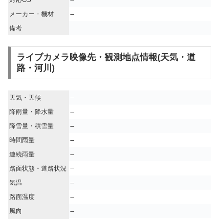
メーカー・機材
–
備考
ライブカメラ映像先・観測地点情報(天気・道
路・河川)
天気・天候
–
降雨量・降水量
–
降雪量・積雪量
–
時間雨量
–
連続雨量
–
路面状態・道路状況
–
気温
–
路面温度
–
風向
–