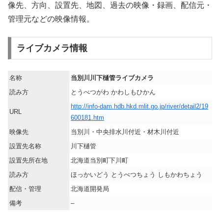
像先、方向、設置先、地図、過去の映像・録画、配信元・
管理元などの映像情報。
ライブカメラ情報
名称
当別川川下樋管ライブカメラ
読み方
とうべつがわ かわしもひかん
http://info-dam.hdb.hkd.mlit.go.jp/river/detail2/19
URL
600181.htm
映像先
当別川・中央排水川付近・材木川付近
設置先名称
川下樋管
設置先所在地
北海道当別町下川町
読み方
ほっかいどう とうべつちょう しもかわちょう
配信・管理
北海道開発局
備考
–