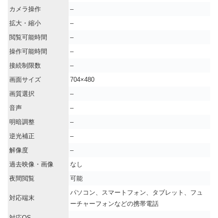
カメラ操作
–
拡大・縮小
–
閲覧可能時間
–
操作可能時間
–
接続制限数
–
画面サイズ
704×480
画質選択
–
音声
–
明暗調整
–
逆光補正
–
解像度
–
過去映像・画像
なし
夜間閲覧
可能
パソコン、スマートフォン、タブレット、フュ
対応端末
ーチャーフォンなどの携帯電話
対応OS
–