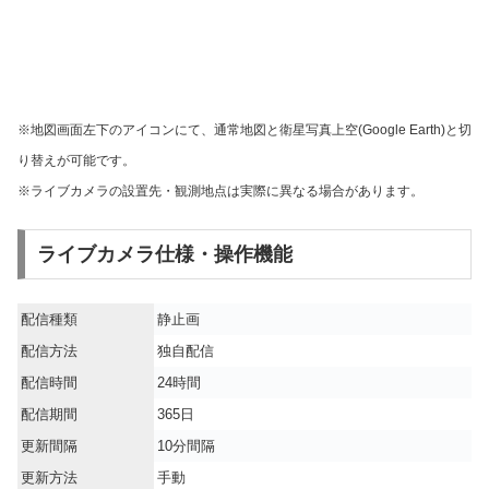
※地図画面左下のアイコンにて、通常地図と衛星写真上空(Google Earth)と切
り替えが可能です。
※ライブカメラの設置先・観測地点は実際に異なる場合があります。
ライブカメラ仕様・操作機能
配信種類
静止画
配信方法
独自配信
配信時間
24時間
配信期間
365日
更新間隔
10分間隔
更新方法
手動