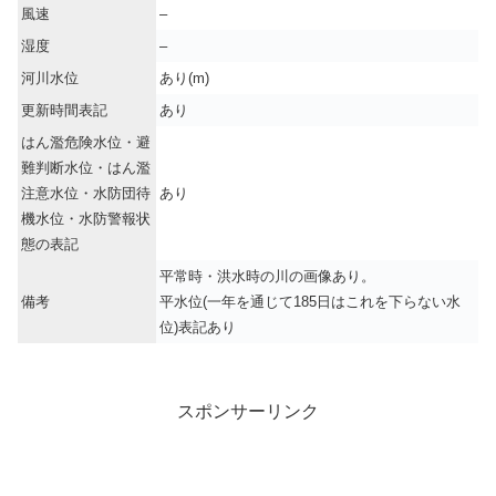
風速
–
湿度
–
河川水位
あり(m)
更新時間表記
あり
はん濫危険水位・避
難判断水位・はん濫
注意水位・水防団待
あり
機水位・水防警報状
態の表記
平常時・洪水時の川の画像あり。
備考
平水位(一年を通じて185日はこれを下らない水
位)表記あり
スポンサーリンク