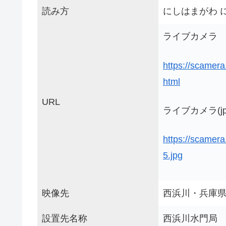
読み方
にしはまがわ 
ライブカメラ
https://scamera
html
URL
ライブカメラ(jp
https://scamer
5.jpg
映像先
西浜川・兵庫
設置先名称
西浜川水門局