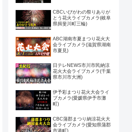
CBCいびがわの祭りありが
とう花火ライブカメラ(岐阜
県揖斐川町三輪)
ABC湖南市夏まつり花火大
会ライブカメラ(滋賀県湖南
市夏見)
日テレNEWS市川市民納涼
花火大会ライブカメラ(千葉
県市川市大洲)
伊予彩まつり花火大会ライ
ブカメラ(愛媛県伊予市灘
町)
CBC蒲郡まつり納涼花火大
会ライブカメラ(愛知県蒲郡
市港町)