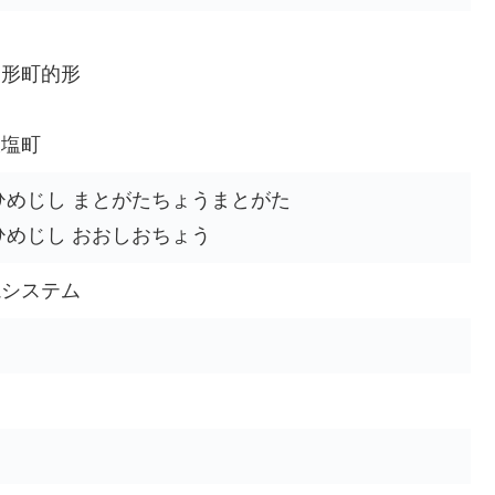
的形町的形
大塩町
ひめじし まとがたちょうまとがた
ひめじし おおしおちょう
視システム