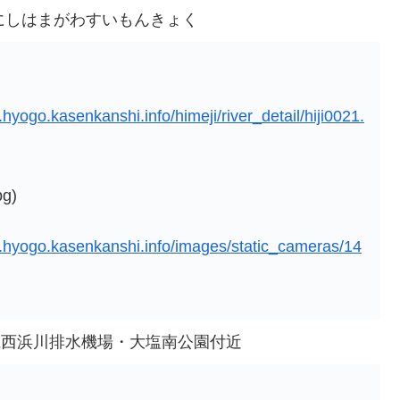
にしはまがわすいもんきょく
.hyogo.kasenkanshi.info/himeji/river_detail/hiji0021.
g)
a.hyogo.kasenkanshi.info/images/static_cameras/14
県西浜川排水機場・大塩南公園付近