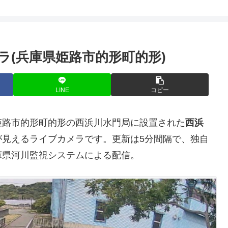
ラ(兵庫県姫路市的形町的形)
LINE
コピー
姫路市的形町的形の西浜川水門局に設置された
西浜
が見えるライブカメラです。更新は5分間隔で、独自
庫県河川監視システムによる配信。