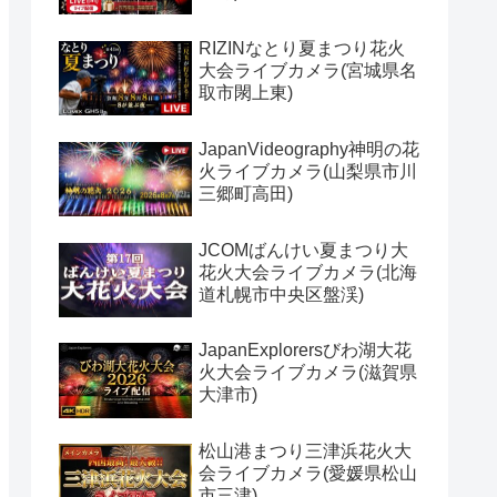
RIZINなとり夏まつり花火
大会ライブカメラ(宮城県名
取市閖上東)
JapanVideography神明の花
火ライブカメラ(山梨県市川
三郷町高田)
JCOMばんけい夏まつり大
花火大会ライブカメラ(北海
道札幌市中央区盤渓)
JapanExplorersびわ湖大花
火大会ライブカメラ(滋賀県
大津市)
松山港まつり三津浜花火大
会ライブカメラ(愛媛県松山
市三津)