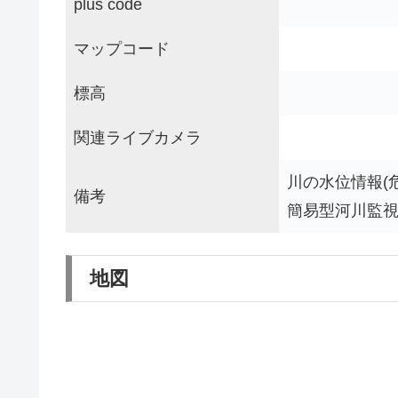
plus code
マップコード
標高
関連ライブカメラ
川の水位情報(
備考
簡易型河川監
地図