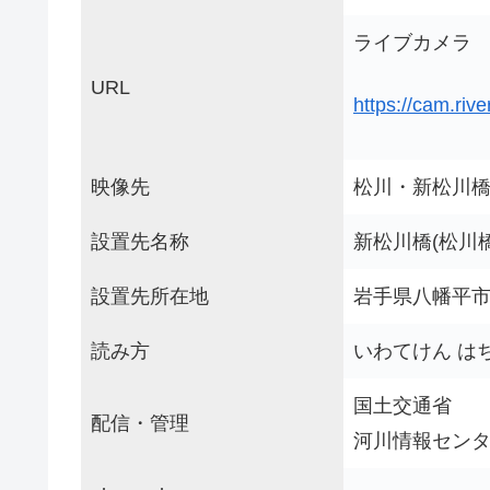
ライブカメラ
URL
https://cam.riv
映像先
松川・新松川橋
設置先名称
新松川橋(松川
設置先所在地
岩手県八幡平市
読み方
いわてけん は
国土交通省
配信・管理
河川情報セン