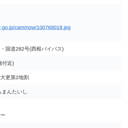
er.go.jp/cam/now/100769018.jpg
・国道282号(西根バイパス)
橋付近)
大更第2地割
ちまんたいし
ター