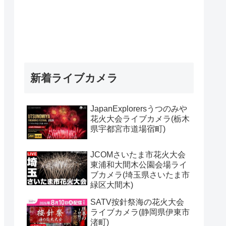
新着ライブカメラ
JapanExplorersうつのみや
花火大会ライブカメラ(栃木
県宇都宮市道場宿町)
JCOMさいたま市花火大会
東浦和大間木公園会場ライ
ブカメラ(埼玉県さいたま市
緑区大間木)
SATV按針祭海の花火大会
ライブカメラ(静岡県伊東市
渚町)