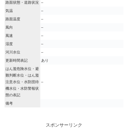
路面状態・道路状況
–
気温
–
路面温度
–
風向
–
風速
–
湿度
–
河川水位
–
更新時間表記
あり
はん濫危険水位・避
難判断水位・はん濫
注意水位・水防団待
–
機水位・水防警報状
態の表記
備考
スポンサーリンク