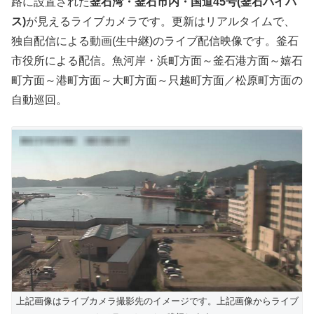
路に設置された
釜石湾・釜石市内・国道45号(釜石バイパ
ス)
が見えるライブカメラです。更新はリアルタイムで、
独自配信による動画(生中継)のライブ配信映像です。釜石
市役所による配信。魚河岸・浜町方面～釜石港方面～嬉石
町方面～港町方面～大町方面～只越町方面／松原­町方面の
自動巡回。
上記画像はライブカメラ撮影先のイメージです。上記画像からライブ