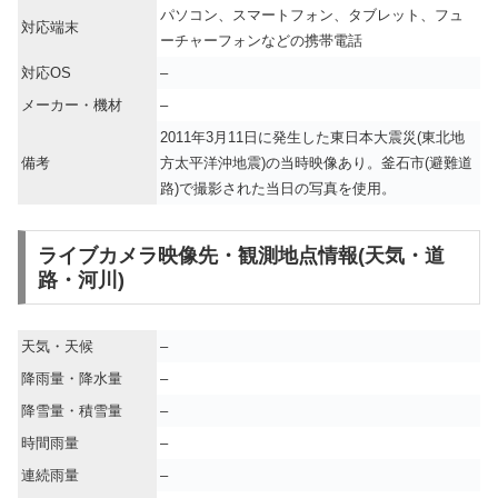
パソコン、スマートフォン、タブレット、フュ
対応端末
ーチャーフォンなどの携帯電話
対応OS
–
メーカー・機材
–
2011年3月11日に発生した東日本大震災(東北地
備考
方太平洋沖地震)の当時映像あり。釜石市(避難道
路)で撮影された当日の写真を使用。
ライブカメラ映像先・観測地点情報(天気・道
路・河川)
天気・天候
–
降雨量・降水量
–
降雪量・積雪量
–
時間雨量
–
連続雨量
–