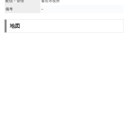
配信・管理
釜石市役所
備考
–
地図