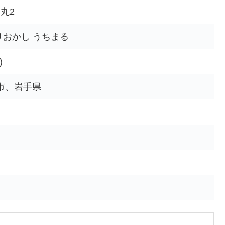
丸2
りおかし うちまる
)
岡市、岩手県