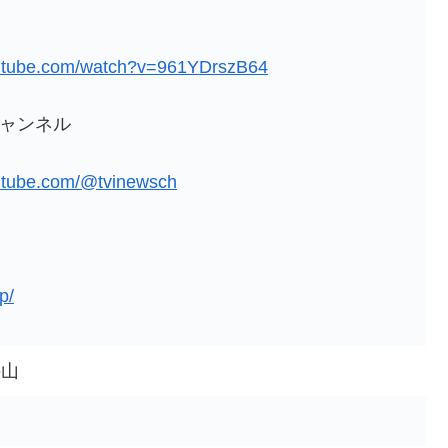
outube.com/watch?v=961YDrszB64
式チャンネル
utube.com/@tvinewsch
p/
手山