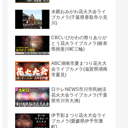
水郷おみがわ花火大会ライ
ブカメラ(千葉県香取市小見
川)
CBCいびがわの祭りありが
とう花火ライブカメラ(岐阜
県揖斐川町三輪)
ABC湖南市夏まつり花火大
会ライブカメラ(滋賀県湖南
市夏見)
日テレNEWS市川市民納涼
花火大会ライブカメラ(千葉
県市川市大洲)
伊予彩まつり花火大会ライ
ブカメラ(愛媛県伊予市灘
町)