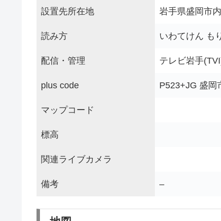
設置先所在地
岩手県盛岡市内
読み方
いわてけん も
配信・管理
テレビ岩手(TVI
plus code
P523+JG 盛
マップコード
標高
関連ライブカメラ
備考
–