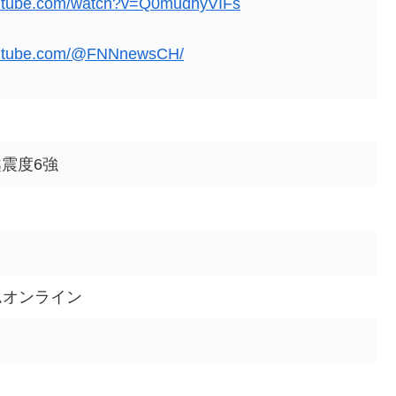
outube.com/watch?v=Q0mudhyVIFs
outube.com/@FNNnewsCH/
越震度6強
イムオンライン