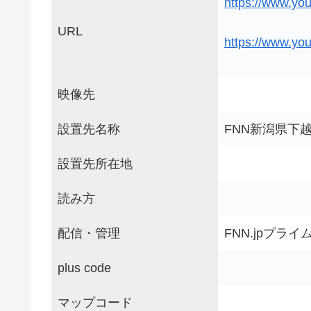
https://www.y
URL
https://www.y
映像先
設置先名称
FNN新潟県下
設置先所在地
読み方
配信・管理
FNN.jpプラ
plus code
マップコード