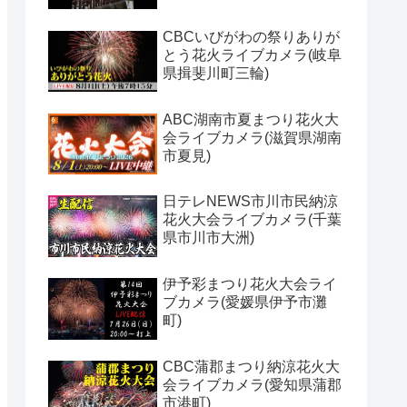
CBCいびがわの祭りありが
とう花火ライブカメラ(岐阜
県揖斐川町三輪)
ABC湖南市夏まつり花火大
会ライブカメラ(滋賀県湖南
市夏見)
日テレNEWS市川市民納涼
花火大会ライブカメラ(千葉
県市川市大洲)
伊予彩まつり花火大会ライ
ブカメラ(愛媛県伊予市灘
町)
CBC蒲郡まつり納涼花火大
会ライブカメラ(愛知県蒲郡
市港町)