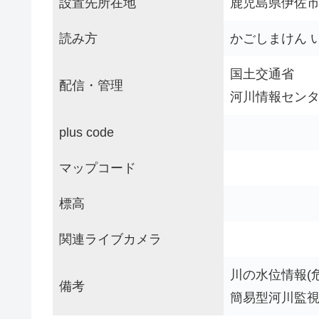
設置先所在地
鹿児島県伊佐
読み方
かごしまけん 
国土交通省
配信・管理
河川情報セン
plus code
マップコード
標高
関連ライブカメラ
川の水位情報(
備考
簡易型河川監