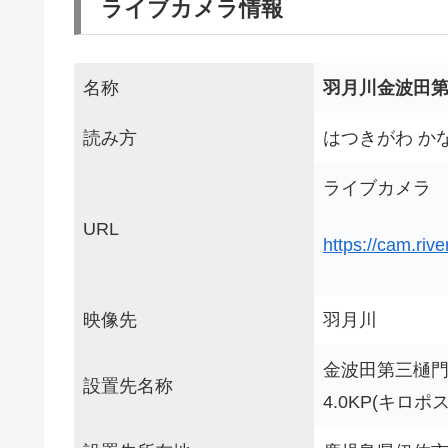
ライブカメラ情報
名称
羽月川金波田
読み方
はつきがわ か
ライブカメラ
URL
https://cam.riv
映像先
羽月川
金波田第三樋
設置先名称
4.0KP(キロポ