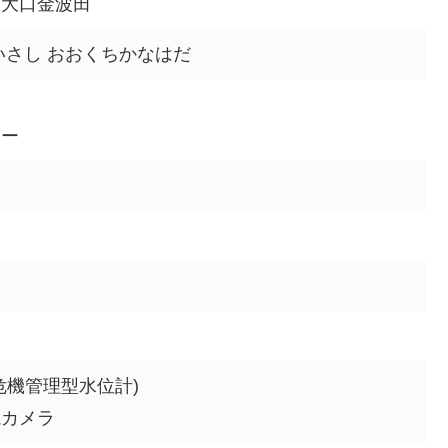
市大口金波田
いさし おおくちかなはだ
ター
危機管理型水位計)
視カメラ