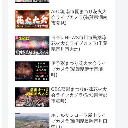
ABC湖南市夏まつり花火大
会ライブカメラ(滋賀県湖南
市夏見)
日テレNEWS市川市民納涼
花火大会ライブカメラ(千葉
県市川市大洲)
伊予彩まつり花火大会ライ
ブカメラ(愛媛県伊予市灘
町)
CBC蒲郡まつり納涼花火大
会ライブカメラ(愛知県蒲郡
市港町)
ホテルサンローラ屋上ライ
ブカメラ(新潟県長岡市川口
中山)