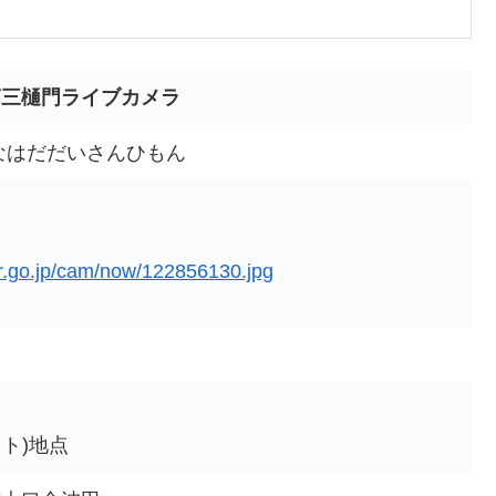
第三樋門ライブカメラ
なはだだいさんひもん
er.go.jp/cam/now/122856130.jpg
門
スト)地点