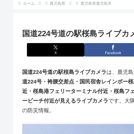
ホーム
鹿児島県
鹿児島県鹿児島市
国道224号道の駅桜島ライブカ
X
Facebook
国道224号道の駅桜島ライブカメラ
は、鹿児島
道224号・袴腰交差点・国民宿舎レインボー
近・桜島港フェリーターミナル付近・桜島フ
ービーチ付近が見えるライブカメラ
です。大
の防災情報。