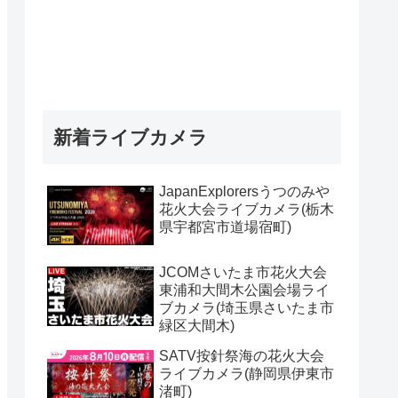
新着ライブカメラ
JapanExplorersうつのみや
花火大会ライブカメラ(栃木
県宇都宮市道場宿町)
JCOMさいたま市花火大会
東浦和大間木公園会場ライ
ブカメラ(埼玉県さいたま市
緑区大間木)
SATV按針祭海の花火大会
ライブカメラ(静岡県伊東市
渚町)