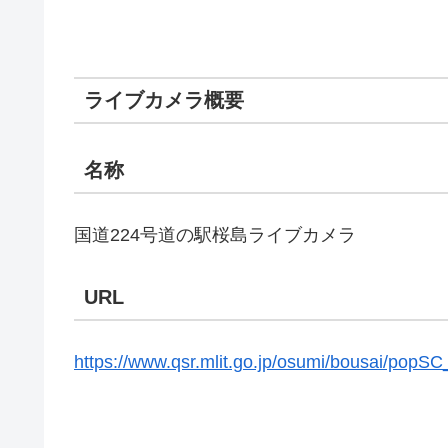
ライブカメラ概要
名称
国道224号道の駅桜島ライブカメラ
URL
https://www.qsr.mlit.go.jp/osumi/bousai/popS