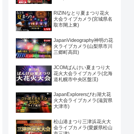
RIZINなとり夏まつり花火
大会ライブカメラ(宮城県名
取市閖上東)
JapanVideography神明の花
火ライブカメラ(山梨県市川
三郷町高田)
JCOMばんけい夏まつり大
花火大会ライブカメラ(北海
道札幌市中央区盤渓)
JapanExplorersびわ湖大花
火大会ライブカメラ(滋賀県
大津市)
松山港まつり三津浜花火大
会ライブカメラ(愛媛県松山
市三津)