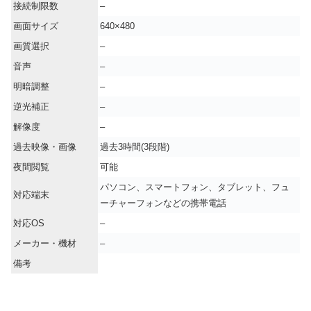
接続制限数
–
画面サイズ
640×480
画質選択
–
音声
–
明暗調整
–
逆光補正
–
解像度
–
過去映像・画像
過去3時間(3段階)
夜間閲覧
可能
パソコン、スマートフォン、タブレット、フュ
対応端末
ーチャーフォンなどの携帯電話
対応OS
–
メーカー・機材
–
備考