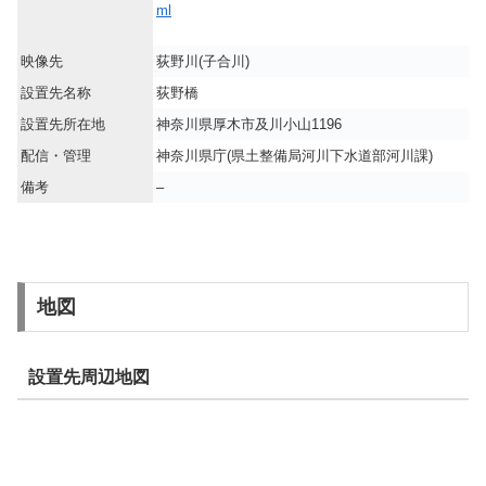
ml
映像先
荻野川(子合川)
設置先名称
荻野橋
設置先所在地
神奈川県厚木市及川小山1196
配信・管理
神奈川県庁(県土整備局河川下水道部河川課)
備考
–
地図
設置先周辺地図