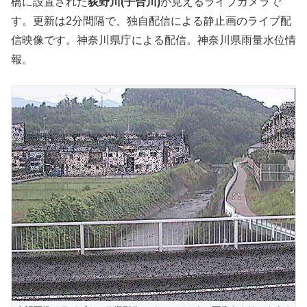
橋に設置された
荻野川(子合川)
が見えるライブカメラで
す。更新は2分間隔で、独自配信による静止画のライブ配
信映像です。神奈川県庁による配信。神奈川県雨量水位情
報。