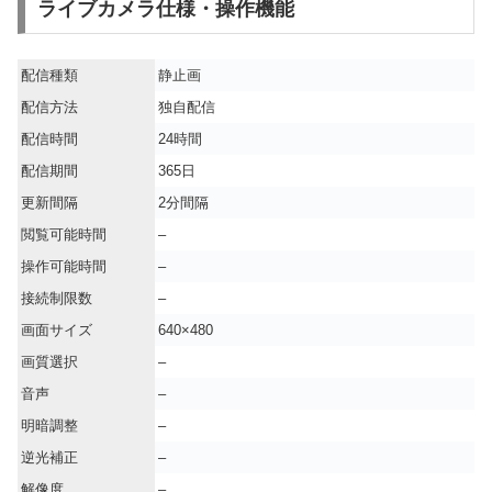
ライブカメラ仕様・操作機能
配信種類
静止画
配信方法
独自配信
配信時間
24時間
配信期間
365日
更新間隔
2分間隔
閲覧可能時間
–
操作可能時間
–
接続制限数
–
画面サイズ
640×480
画質選択
–
音声
–
明暗調整
–
逆光補正
–
解像度
–