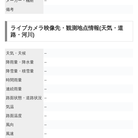
メーカー・機材
–
備考
ライブカメラ映像先・観測地点情報(天気・道
路・河川)
天気・天候
–
降雨量・降水量
–
降雪量・積雪量
–
時間雨量
–
連続雨量
–
路面状態・道路状況
–
気温
–
路面温度
–
風向
–
風速
–