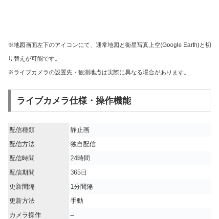
※地図画面左下のアイコンにて、通常地図と衛星写真上空(Google Earth)と切
り替えが可能です。
※ライブカメラの設置先・観測地点は実際に異なる場合があります。
ライブカメラ仕様・操作機能
配信種類
静止画
配信方法
独自配信
配信時間
24時間
配信期間
365日
更新間隔
1分間隔
更新方法
手動
カメラ操作
–