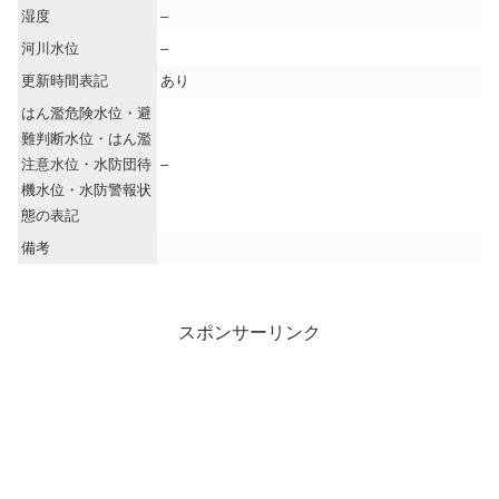
湿度
–
河川水位
–
更新時間表記
あり
はん濫危険水位・避
難判断水位・はん濫
注意水位・水防団待
–
機水位・水防警報状
態の表記
備考
スポンサーリンク