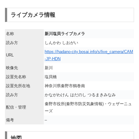
ライブカメラ情報
名称
新川塩貝ライブカメラ
読み方
しんかわ しおがい
https://hadano-city.bosai.info/s/live_camera/CAM
URL
-JP-HDN
映像先
新川
設置先名称
塩貝橋
設置先所在地
神奈川県秦野市鶴巻南
読み方
かながわけん はだのし つるまきみなみ
秦野市役所(秦野市防災気象情報)・ウェザーニュ
配信・管理
ーズ
備考
–
地図