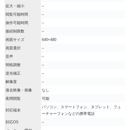
拡大・縮小
–
閲覧可能時間
–
操作可能時間
–
接続制限数
–
画面サイズ
640×480
画質選択
–
音声
–
明暗調整
–
逆光補正
–
解像度
–
過去映像・画像
なし
夜間閲覧
可能
パソコン、スマートフォン、タブレット、フュ
対応端末
ーチャーフォンなどの携帯電話
対応OS
–