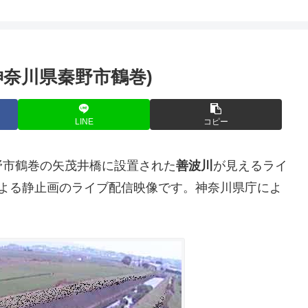
奈川県秦野市鶴巻)
LINE
コピー
野市鶴巻の矢茂井橋に設置された
善波川
が見えるライ
による静止画のライブ配信映像です。神奈川県庁によ