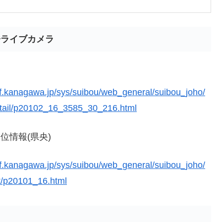
橋ライブカメラ
ef.kanagawa.jp/sys/suibou/web_general/suibou_joho/
tail/p20102_16_3585_30_216.html
位情報(県央)
ef.kanagawa.jp/sys/suibou/web_general/suibou_joho/
st/p20101_16.html