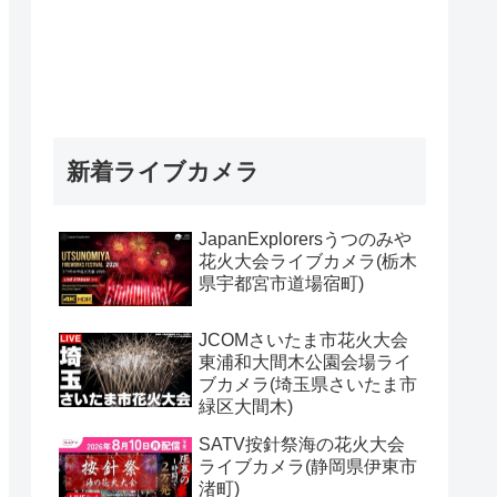
新着ライブカメラ
JapanExplorersうつのみや
花火大会ライブカメラ(栃木
県宇都宮市道場宿町)
JCOMさいたま市花火大会
東浦和大間木公園会場ライ
ブカメラ(埼玉県さいたま市
緑区大間木)
SATV按針祭海の花火大会
ライブカメラ(静岡県伊東市
渚町)