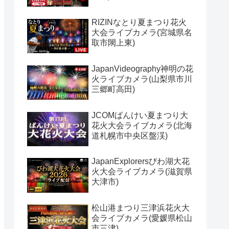
RIZINなとり夏まつり花火
大会ライブカメラ(宮城県名
取市閖上東)
JapanVideography神明の花
火ライブカメラ(山梨県市川
三郷町高田)
JCOMばんけい夏まつり大
花火大会ライブカメラ(北海
道札幌市中央区盤渓)
JapanExplorersびわ湖大花
火大会ライブカメラ(滋賀県
大津市)
松山港まつり三津浜花火大
会ライブカメラ(愛媛県松山
市三津)