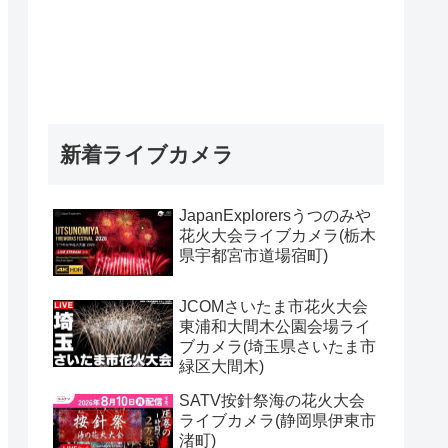
新着ライブカメラ
JapanExplorersうつのみや
花火大会ライブカメラ(栃木
県宇都宮市道場宿町)
JCOMさいたま市花火大会
東浦和大間木公園会場ライ
ブカメラ(埼玉県さいたま市
緑区大間木)
SATV按針祭海の花火大会
ライブカメラ(静岡県伊東市
渚町)