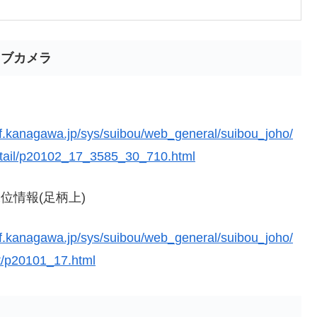
イブカメラ
ef.kanagawa.jp/sys/suibou/web_general/suibou_joho/
tail/p20102_17_3585_30_710.html
位情報(足柄上)
ef.kanagawa.jp/sys/suibou/web_general/suibou_joho/
st/p20101_17.html