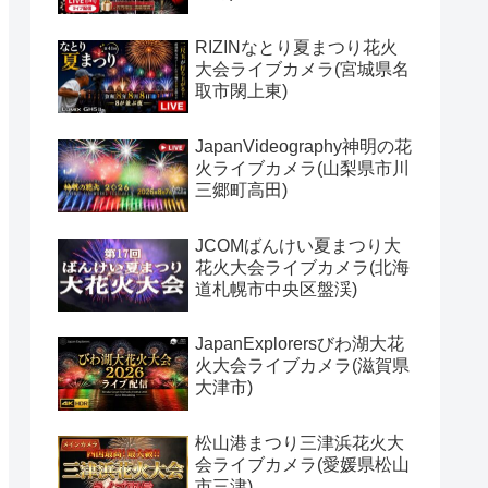
RIZINなとり夏まつり花火
大会ライブカメラ(宮城県名
取市閖上東)
JapanVideography神明の花
火ライブカメラ(山梨県市川
三郷町高田)
JCOMばんけい夏まつり大
花火大会ライブカメラ(北海
道札幌市中央区盤渓)
JapanExplorersびわ湖大花
火大会ライブカメラ(滋賀県
大津市)
松山港まつり三津浜花火大
会ライブカメラ(愛媛県松山
市三津)