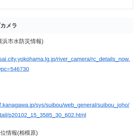
ブカメラ
横浜市水防災情報)
sai.city.yokohama.lg.jp/river_camera/rc_details_now.
wpc=546730
ef.kanagawa.jp/sys/suibou/web_general/suibou_joho/
tail/p20102_15_3585_30_602.html
位情報(相模原)