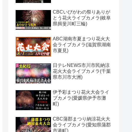
CBCいびがわの祭りありが
とう花火ライブカメラ(岐阜
県揖斐川町三輪)
ABC湖南市夏まつり花火大
会ライブカメラ(滋賀県湖南
市夏見)
日テレNEWS市川市民納涼
花火大会ライブカメラ(千葉
県市川市大洲)
伊予彩まつり花火大会ライ
ブカメラ(愛媛県伊予市灘
町)
CBC蒲郡まつり納涼花火大
会ライブカメラ(愛知県蒲郡
市港町)