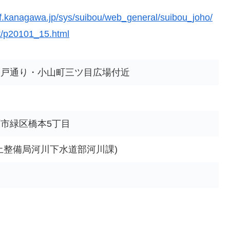
ef.kanagawa.jp/sys/suibou/web_general/suibou_joho/
st/p20101_15.html
谷戸通り・小山町三ツ目広場付近
市緑区橋本5丁目
土整備局河川下水道部河川課)